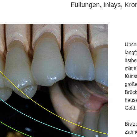
Füllungen, Inlays, Kro
Unser
langf
ästhe
mittl
Kunst
größe
Brück
hause
Gold.
Bis z
Zahne